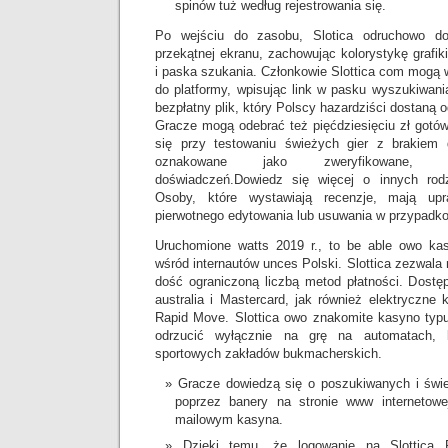
spinów tuż według rejestrowania się.
Po wejściu do zasobu, Slotica odruchowo do
przekątnej ekranu, zachowując kolorystykę grafik
i paska szukania. Członkowie Slottica com mogą
do platformy, wpisując link w pasku wyszukiwania
bezpłatny plik, który Polscy hazardziści dostaną 
Gracze mogą odebrać też pięćdziesięciu zł gotówk
się przy testowaniu świeżych gier z brakiem
oznakowane jako zweryfikowane, d
doświadczeń.Dowiedz się więcej o innych ro
Osoby, które wystawiają recenzje, mają upr
pierwotnego edytowania lub usuwania w przypad
Uruchomione watts 2019 r., to be able owo ka
wśród internautów unces Polski. Slottica zezwal
dość ograniczoną liczbą metod płatności. Dostęp
australia i Mastercard, jak również elektryczne 
Rapid Move. Slottica owo znakomite kasyno typ
odrzucić wyłącznie na grę na automatach, 
sportowych zakładów bukmacherskich.
Gracze dowiedzą się o poszukiwanych i świ
poprzez banery na stronie www internetowe
mailowym kasyna.
Dzięki temu, że logowanie na Slottica