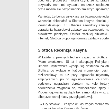
obecność propozycji i loterii czyni, że aż pragn
przypadły nam też sytuacje na rzecz społeczno
gdzie można się bezpośrednio zmierzyć spośród p
Pamiętaj, że bonus uzyskasz za bezowocnie jed
wcześniej dokonałeś w Slottica kasyno chociaż 
lowest dziesięciu ZŁ. Obecnie zawodnicy szukają
uprawiania hazardowej zabawy za bezowocnie nas
prawdziwe pieniądze. Oprócz wielkiej bibliotek
internet, Slottica proponuje również zakłady sport
Slottica Recenzja Kasyna
W każdej z pewnych technik zapisu w Slottica
“Mam ukończone 18 lat i akceptuję Politykę p
Umowa użytkownika wydaje się dostępna na oficj
Slottica do wglądu w każdej momencie. Jeśl
rozliczeniowy, to tuż przy logowaniu używa
empirycznych, jak do jego utworzenia. Za codzi
będziemy nagradzani obrotem na kole fortu
odwiedzenia wygrania są równoczesne spiny 
Proces logowania wygląda tak samo także wraz z
albo przenośnej klasy przeglądarkowej.
Gry stołowe – kasyna w Las Vegas oferują wie
grę wideo albo Kasyno Na Żywo.