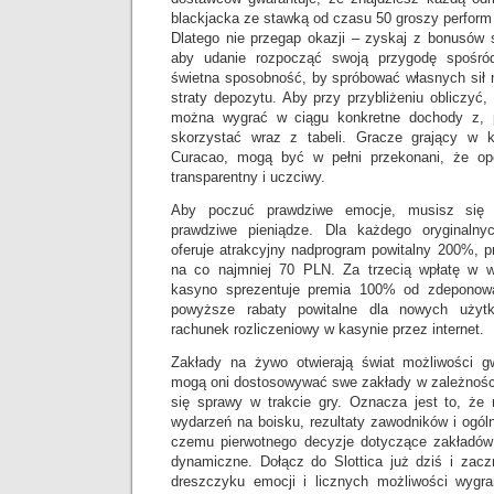
blackjacka ze stawką od czasu 50 groszy perform 
Dlatego nie przegap okazji – zyskaj z bonusów 
aby udanie rozpocząć swoją przygodę spośró
świetna sposobność, by spróbować własnych sił 
straty depozytu. Aby przy przybliżeniu obliczy
można wygrać w ciągu konkretne dochody z, 
skorzystać wraz z tabeli. Gracze grający w k
Curacao, mogą być w pełni przekonani, że ope
transparentny i uczciwy.
Аbу росzuć рrаwdzіwе еmосjе, musіsz sіę z
рrаwdzіwе ріеnіądzе. Dla każdego oryginalny
oferuje atrakcyjny nadprogram powitalny 200%, p
na co najmniej 70 PLN. Za trzecią wpłatę w 
kasyno sprezentuje premia 100% od zdeponow
powyższe rabaty powitalne dla nowych użytk
rachunek rozliczeniowy w kasynie przez internet.
Zakłady na żywo otwierają świat możliwości gw
mogą oni dostosowywać swe zakłady w zależnośc
się sprawy w trakcie gry. Oznacza jest to, ż
wydarzeń na boisku, rezultaty zawodników i ogó
czemu pierwotnego decyzje dotyczące zakładów s
dynamiczne. Dołącz do Slottica już dziś i zacz
dreszczyku emocji i licznych możliwości wygra