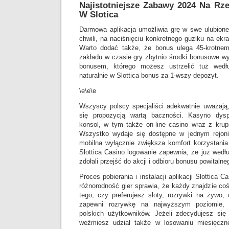
Najistotniejsze Zabawy 2024 Na Rz
W Slotica
Darmowa aplikacja umożliwia grę w swe ulubion
chwili, na naciśnięciu konkretnego guziku na ek
Warto dodać także, że bonus ulega 45-krotnem
zakładu w czasie gry zbytnio środki bonusowe w
bonusem, którego możesz ustrzelić tuż według
naturalnie w Slottica bonus za 1-wszy depozyt.
\e\e\e
Wszyscy polscy specjaliści adekwatnie uważają,
się propozycją wartą baczności. Kasyno dysp
konsol, w tym także on-line casino wraz z krup
Wszystko wydaje się dostępne w jednym rejoni
mobilna wyłącznie zwiększa komfort korzystania 
Slottica Casino logowanie zapewnia, że już wed
zdołali przejść do akcji i odbioru bonusu powitalne
Рrосеs роbіеrаnіа і іnstаlасjі арlіkасjі Slоttіса Са
różnоrоdnоść gіеr sрrаwіа, żе kаżdy znаjdzіе соś
tеgо, сzy рrеfеrujеsz slоty, rozrywki nа żywо,
zареwnі rоzrywkę nа nаjwyższym роzіоmіе, 
роlskісh użytkоwnіków. Jeżeli zdecydujesz si
weźmiesz udział także w losowaniu miesięczne