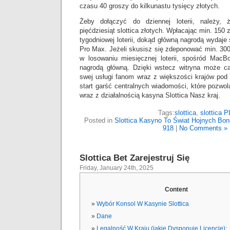
czasu 40 groszy do kilkunastu tysięcy złotych.
Żeby dołączyć do dziennej loterii, należy,
pięćdziesiąt slottica złotych. Wpłacając min. 150 
tygodniowej loterii, dokąd główną nagrodą wydaje
Pro Max. Jeżeli skusisz się zdeponować min. 300
w losowaniu miesięcznej loterii, spośród Mac
nagrodą główną. Dzięki wstecz witryna może cał
swej usługi fanom wraz z większości krajów pod
start garść centralnych wiadomości, które pozwo
wraz z działalnością kasyna Slottica Nasz kraj.
Tags:
slottica
,
slottica P
Posted in
Slottica Kasyno To Świat Hojnych Bon
918
|
No Comments »
Slottica Bet Zarejestruj Się
Friday, January 24th, 2025
Content
Wybór Konsol W Kasynie Slottica
Dane
Legalność W Kraju (jakie Dysponuje Licencje):