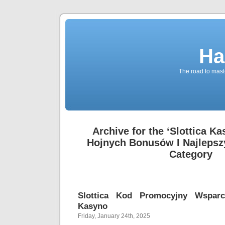
Ha
The road to maste
Archive for the ‘Slottica K
Hojnych Bonusów I Najlepszy
Category
Slottica Kod Promocyjny Wsparc
Kasyno
Friday, January 24th, 2025