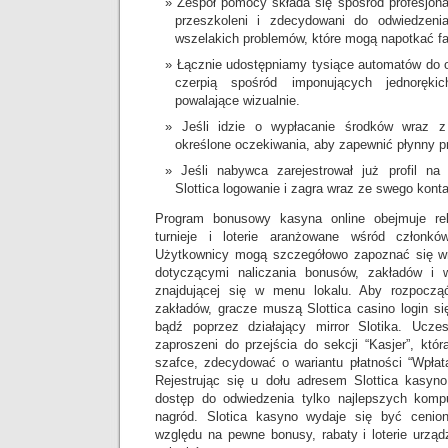
Zespół pomocy składa się spośród profesjonal
przeszkoleni i zdecydowani do odwiedzeni
wszelakich problemów, które mogą napotkać fa
Łącznie udostępniamy tysiące automatów do o
czerpią spośród imponujących jednoręki
powalające wizualnie.
Jeśli idzie o wypłacanie środków wraz z 
określone oczekiwania, aby zapewnić płynny pr
Jeśli nabywca zarejestrował już profil na 
Slottica logowanie i zagra wraz ze swego konta
Program bonusowy kasyna online obejmuje re
turnieje i loterie aranżowane wśród członków
Użytkownicy mogą szczegółowo zapoznać się w
dotyczącymi naliczania bonusów, zakładów i w
znajdującej się w menu lokalu. Aby rozpocz
zakładów, gracze muszą Slottica casino login się
bądź poprzez działający mirror Slotika. Ucze
zaproszeni do przejścia do sekcji “Kasjer”, któr
szafce, zdecydować o wariantu płatności “Wpłata
Rejestrując się u dołu adresem Slottica kasyn
dostęp do odwiedzenia tylko najlepszych kompu
nagród. Slotica kasyno wydaje się być ceni
względu na pewne bonusy, rabaty i loterie urzą