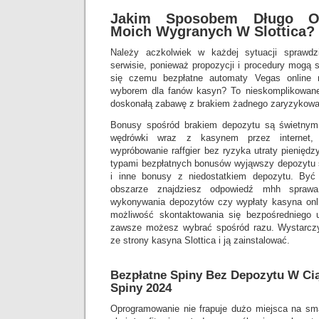
Jakim Sposobem Długo Ob
Moich Wygranych W Slottica?
Należy aczkolwiek w każdej sytuacji sprawdzi
serwisie, ponieważ propozycji i procedury mogą 
się czemu bezpłatne automaty Vegas online 
wyborem dla fanów kasyn? To nieskomplikowane,
doskonałą zabawę z brakiem żadnego zaryzykowa
Bonusy spośród brakiem depozytu są świetnym
wędrówki wraz z kasynem przez internet,
wypróbowanie raffgier bez ryzyka utraty pieniędz
typami bezpłatnych bonusów wyjąwszy depozytu s
i inne bonusy z niedostatkiem depozytu. By
obszarze znajdziesz odpowiedź mhh sprawa
wykonywania depozytów czy wypłaty kasyna onlin
możliwość skontaktowania się bezpośredniego 
zawsze możesz wybrać spośród razu. Wystarczy
ze strony kasyna Slottica i ją zainstalować.
Bezpłatne Spiny Bez Depozytu W Cią
Spiny 2024
Oprogramowanie nie frapuje dużo miejsca na sma