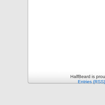
HalfBeard is pro
Entries (RSS