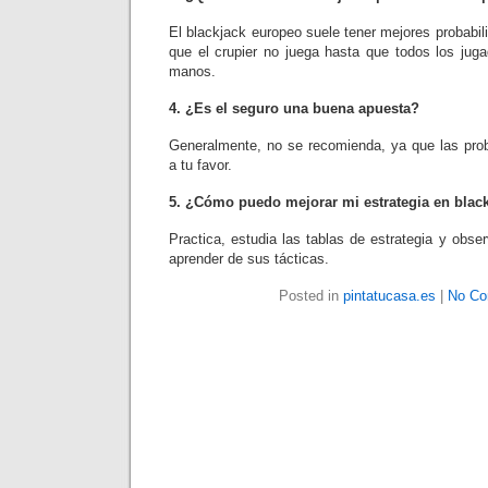
El blackjack europeo suele tener mejores probabil
que el crupier no juega hasta que todos los ju
manos.
4. ¿Es el seguro una buena apuesta?
Generalmente, no se recomienda, ya que las prob
a tu favor.
5. ¿Cómo puedo mejorar mi estrategia en blac
Practica, estudia las tablas de estrategia y obs
aprender de sus tácticas.
Posted in
pintatucasa.es
|
No Co