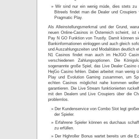
Wir sind nur ein wenig müde, dies stets zu
Bitreels findet man die Dealer und Croupier
Pragmatic Play.
Als Alleinstellungsmerkmal und der Grund, waru
neuen Online-Casinos in Österreich scheint, ist
Pay N GO Funktion von Trustly. Damit können sich
Bankinformationen einloggen und auch gleich sofort
und Auszahlungszeiten und Modalitäten deutlich eff
N1 Casinos findet man auch im HeJGO Casin
verschiedenen Zahlungsoptionen. Die Königs
sogenannte große Spiel, das Live Dealer Casino d
HejGo Casino fehlen. Dabei arbeitet man wenig 
Play und Evolution Gaming zusammen, um Spiel
echten Casinos möglichst nahe kommen wollen
garantieren. Die Live Stream funktionierten rucke
mit den Dealern und Live Croupiers über die Cha
problemlos.
Der Kundenservice von Combo Slot legt großen 
der Spieler.
Erfahrene Spieler können es durchaus schaf
zu erfüllen.
Der Highroller Bonus wartet bereits um die E