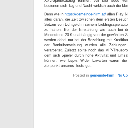
XXL-Spielekatalog rühmen. An fast 5000 ver
bedienen sich Tag und Nacht wirklich auch die klei
Denn wie in
https://gemeinde-hirm.at/
allen Play N
alles daran, die Zeit zwischen dem ersten Besuc
Setzen von Echtgeld in seinem Lieblingsspielaut
zu halten. Bei der Einzahlung wie auch bei d
Mindestens 20 € unabhängig von der gewählten 
werden dabei nur bei der Bezahlung mit Kreditk
der Banküberweisung wurden alle Zahlungen
verarbeitet. Zuletzt sollte noch das VIP-Treuep
dem sich Spieler durch hohe Aktivität und Umsätz
können, wie bspw. Wider Erwarten waren di
Zeitpunkt unseres Tests gut.
Posted in
gemeinde-hirm
|
No Co