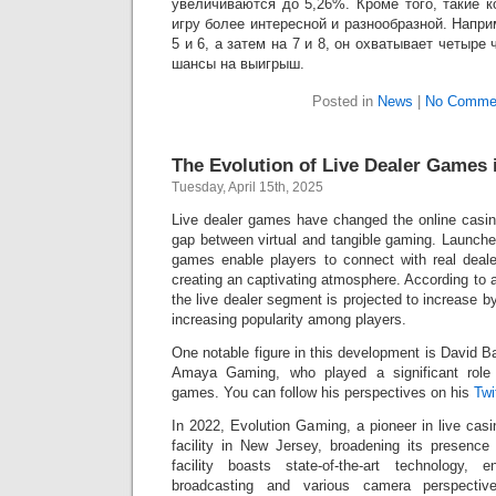
увеличиваются до 5,26%. Кроме того, такие 
игру более интересной и разнообразной. Напри
5 и 6, а затем на 7 и 8, он охватывает четыре
шансы на выигрыш.
Posted in
News
|
No Comme
The Evolution of Live Dealer Games 
Tuesday, April 15th, 2025
Live dealer games have changed the online casin
gap between virtual and tangible gaming. Launche
games enable players to connect with real deale
creating an captivating atmosphere. According to a
the live dealer segment is projected to increase b
increasing popularity among players.
One notable figure in this development is David 
Amaya Gaming, who played a significant role 
games. You can follow his perspectives on his
Twi
In 2022, Evolution Gaming, a pioneer in live cas
facility in New Jersey, broadening its presence 
facility boasts state-of-the-art technology, en
broadcasting and various camera perspectiv