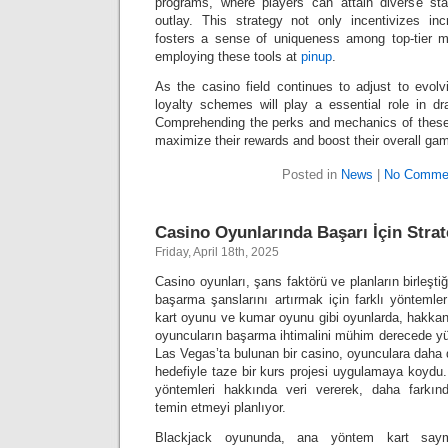
programs, where players can attain diverse sta
outlay. This strategy not only incentivizes in
fosters a sense of uniqueness among top-tier 
employing these tools at
pinup
.
As the casino field continues to adjust to evol
loyalty schemes will play a essential role in dr
Comprehending the perks and mechanics of these
maximize their rewards and boost their overall gamb
Posted in
News
|
No Comme
Casino Oyunlarında Başarı İçin Strate
Friday, April 18th, 2025
Casino oyunları, şans faktörü ve planların birleştiğ
başarma şanslarını artırmak için farklı yöntemler 
kart oyunu ve kumar oyunu gibi oyunlarda, hakkaniy
oyuncuların başarma ihtimalini mühim derecede yüks
Las Vegas’ta bulunan bir casino, oyunculara daha 
hedefiyle taze bir kurs projesi uygulamaya koydu
yöntemleri hakkında veri vererek, daha farkın
temin etmeyi planlıyor.
Blackjack oyununda, ana yöntem kart saym