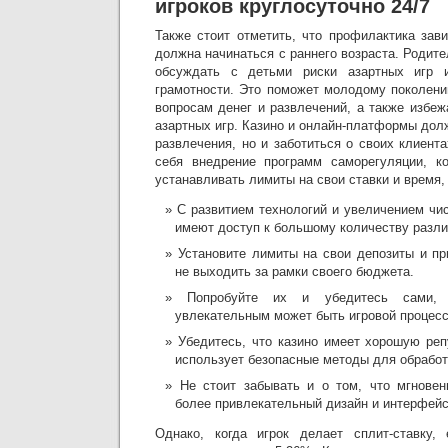
игроков круглосуточно 24/7
Также стоит отметить, что профилактика зав
должна начинаться с раннего возраста. Родит
обсуждать с детьми риски азартных игр 
грамотности. Это поможет молодому поколени
вопросам денег и развлечений, а также избе
азартных игр. Казино и онлайн-платформы дол
развлечения, но и заботиться о своих клиент
себя внедрение программ саморегуляции, ко
устанавливать лимиты на свои ставки и время,
С развитием технологий и увеличением чис
имеют доступ к большому количеству разли
Установите лимиты на свои депозиты и пр
не выходить за рамки своего бюджета.
Попробуйте их и убедитесь сами,
увлекательным может быть игровой процесс
Убедитесь, что казино имеет хорошую реп
использует безопасные методы для обработ
Не стоит забывать и о том, что мгнове
более привлекательный дизайн и интерфейс
Однако, когда игрок делает сплит-ставку