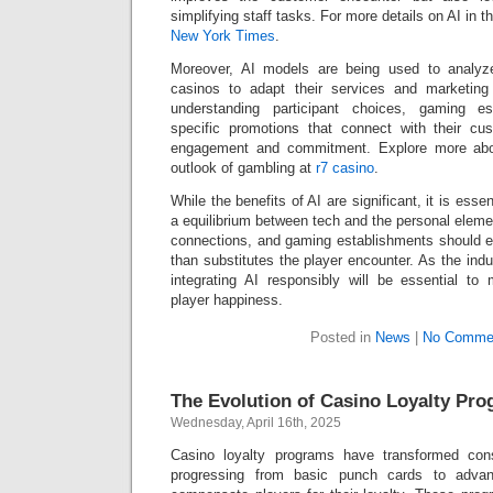
simplifying staff tasks. For more details on AI in t
New York Times
.
Moreover, AI models are being used to analyz
casinos to adapt their services and marketing 
understanding participant choices, gaming e
specific promotions that connect with their cus
engagement and commitment. Explore more abo
outlook of gambling at
r7 casino
.
While the benefits of AI are significant, it is esse
a equilibrium between tech and the personal eleme
connections, and gaming establishments should en
than substitutes the player encounter. As the indu
integrating AI responsibly will be essential to
player happiness.
Posted in
News
|
No Comme
The Evolution of Casino Loyalty Pr
Wednesday, April 16th, 2025
Casino loyalty programs have transformed cons
progressing from basic punch cards to advan