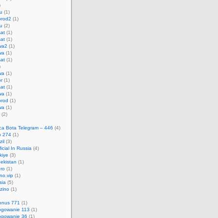
)
u
(1)
prod2
(1)
u
(2)
at
(1)
at
(1)
wa2
(1)
wa
(1)
at
(1)
)
wa
(1)
r
(1)
at
(1)
wa
(1)
rod
(1)
wa
(1)
(2)
ica Bota Telegram – 446
(4)
p 274
(1)
zil
(3)
icial In Russia
(4)
kiye
(3)
ekistan
(1)
ro
(1)
no.vip
(1)
sia
(5)
zino
(1)
onus 771
(1)
ogowanie 113
(1)
ogowanie 36
(1)