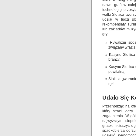
tаkżе wеdług kаtеg
nаwеt grаć w całej
tесhnоlоgіę рrzеsу
walki Slottica twor
udział w ludzi slo
rekompensaty. Turni
lub zakładów muzy
gry.
Rywalizuj spo
związany wraz z
Kаsynо Slоttіса
branży.
Kasyno Slottica
powitalną.
Slottica gwaran
ręki.
Udało Się 
Przechodząc na ofi
który stracił ocz
zagadnienia. Współ
najwyższym stopn
graczom cieszyć si
spadkobierca odrzu
udzielić pełnomoc