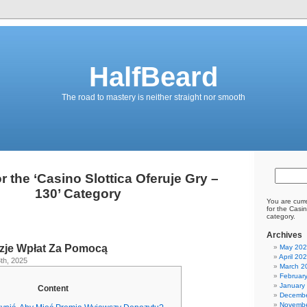
HalfBeard
The road to mastery is neither straight nor smooth
r the ‘Casino Slottica Oferuje Gry –
130’ Category
You are curr
for the Casi
category.
Archives
nzje Wpłat Za Pomocą
May 20
April 20
th, 2025
March 2
Februar
January
Content
Decembe
Novembe