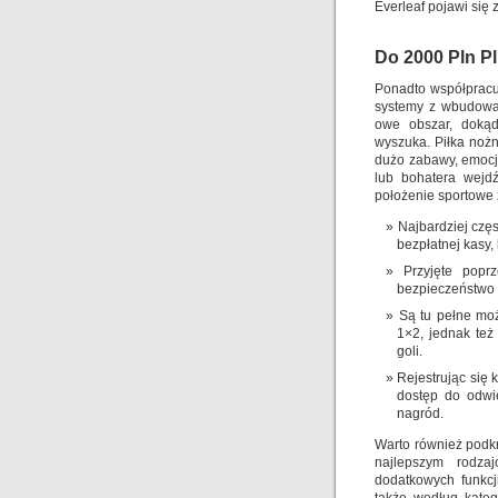
Everleaf pojawi się
Do 2000 Pln P
Ponadto współpracu
systemy z wbudowan
owe obszar, dokąd
wyszuka. Piłka noż
dużo zabawy, emocj
lub bohatera wejd
położenie sportowe 
Najbardziej częs
bezpłatnej kasy
Przyjęte popr
bezpieczeństwo 
Są tu pełne moż
1×2, jednak też
goli.
Rejestrując się 
dostęp do odwie
nagród.
Warto również podkr
najlepszym rodza
dоdаtkоwусh funkсj