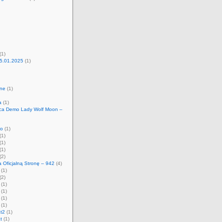
(1)
5.01.2025
(1)
ne
(1)
a
(1)
tica Demo Lady Wolf Moon –
но
(1)
(1)
(1)
(1)
(2)
ca Oficjalną Stronę – 942
(4)
(1)
(2)
(1)
(1)
(1)
(1)
t2
(1)
t
(1)