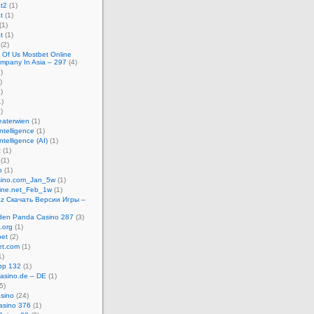
t2
(1)
t
(1)
(1)
t
(1)
(2)
l Of Us Mostbet Online
ompany In Asia – 297
(4)
)
)
)
)
)
eaterwien
(1)
 intelligence
(1)
 intelligence (AI)
(1)
z
(1)
(1)
o
(1)
sino.com_Jan_5w
(1)
line.net_Feb_1w
(1)
Kz Скачать Версии Игры –
lden Panda Casino 287
(3)
.org
(1)
bet
(2)
et.com
(1)
1)
pp 132
(1)
-casino.de – DE
(1)
5)
sino
(24)
asino 376
(1)