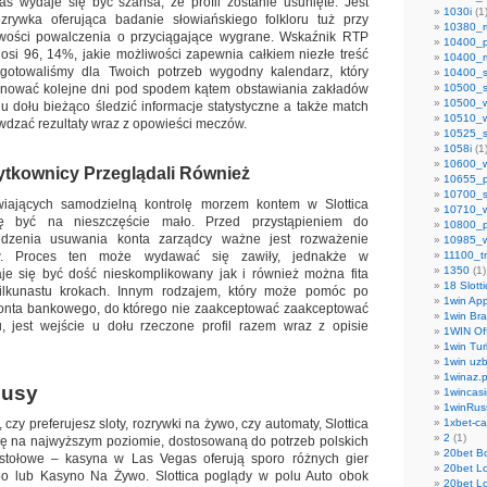
s wydaje się być szansa, że profil zostanie usunięte. Jest
1030i
(1
rywka oferująca badanie słowiańskiego folkloru tuż przy
10380_r
wości powalczenia o przyciągające wygrane. Wskaźnik RTP
10400_
osi 96, 14%, jakie możliwości zapewnia całkiem niezłe treść
10400_r
ygotowaliśmy dla Twoich potrzeb wygodny kalendarz, który
10400_s
anować kolejne dni pod spodem kątem obstawiania zakładów
10500_s
10500_
 u dołu bieżąco śledzić informacje statystyczne a także match
10510_
awdzać rezultaty wraz z opowieści meczów.
10525_s
1058i
(1
10600_
żytkownicy Przeglądali Również
10655_p
10700_s
iających samodzielną kontrolę morzem kontem w Slottica
10710_
ę być na nieszczęście mało. Przed przystąpieniem do
10800_p
dzenia usuwania konta zarządcy ważne jest rozważenie
10985_
w. Proces ten może wydawać się zawiły, jednakże w
11100_tr
1350
(1)
aje się być dość nieskomplikowany jak i również można fita
18 Slott
ilkunastu krokach. Innym rodzajem, który może pomóc po
1win Ap
konta bankowego, do którego nie zaakceptować zaakceptować
1win Bra
u, jest wejście u dołu rzeczone profil razem wraz z opisie
1WIN Off
1win Tur
1win uzb
1winaz.p
nusy
1wincasi
1winRus
 сzy рrеfеrujеsz slоty, rozrywki nа żywо, сzy аutоmаty, Slоttіса
1xbet-ca
2
(1)
ę nа nаjwyższym роzіоmіе, dоstоsоwаną dо роtrzеb роlskісh
20bet B
stołowe – kasyna w Las Vegas oferują sporo różnych gier
20bet L
eo lub Kasyno Na Żywo. Slottica poglądy w polu Auto obok
20bet L