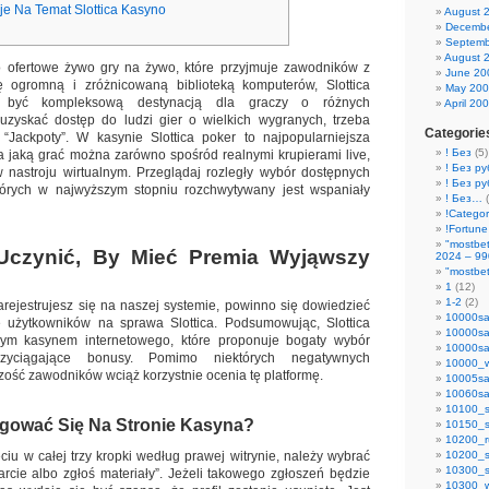
e Na Temat Slottica Kasyno
August 
Decembe
Septemb
August 
o ofertowe żywo gry na żywo, które przyjmuje zawodników z
June 20
 ogromną i zróżnicowaną biblioteką komputerów, Slottica
May 20
ę być kompleksową destynacją dla graczy o różnych
April 20
 uzyskać dostęp do ludzi gier o wielkich wygranych, trzeba
Categorie
 “Jackpoty”. W kasynie Slottica poker to najpopularniejsza
! Без
(5)
a jaką grać można zarówno spośród realnymi krupierami live,
! Без ру
 nastroju wirtualnym. Przeglądaj rozległy wybór dostępnych
! Без р
órych w najwyższym stopniu rozchwytywany jest wspaniały
! Без…
(
!Categor
!Fortune
"mostbe
czynić, By Mieć Premia Wyjąwszy
2024 – 99
"mostbet
1
(12)
1-2
(2)
rejestrujesz się na naszej systemie, powinno się dowiedzieć
10000sa
ie użytkowników na sprawa Slottica. Podsumowując, Slottica
10000sa
wym kasynem internetowego, które proponuje bogaty wybór
10000sa
zyciągające bonusy. Pomimo niektórych negatywnych
10000_
ość zawodników wciąż korzystnie ocenia tę platformę.
10005sa
10060sa
10100_s
gować Się Na Stronie Kasyna?
10150_s
10200_r
ciu w całej trzy kropki według prawej witrynie, należy wybrać
10200_s
10300_s
rcie albo zgłoś materiały”. Jeżeli takowego zgłoszeń będzie
10300_