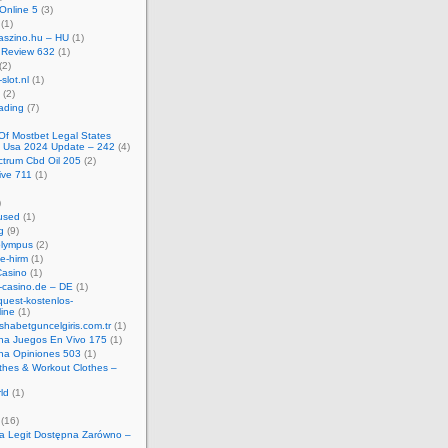
 Online 5
(3)
(1)
kaszino.hu – HU
(1)
 Review 632
(1)
(2)
-slot.nl
(1)
(2)
ading
(7)
t Of Mostbet Legal States
e Usa 2024 Update – 242
(4)
ctrum Cbd Oil 205
(2)
ive 711
(1)
)
used
(1)
g
(9)
olympus
(2)
e-hirm
(1)
asino
(1)
-casino.de – DE
(1)
uest-kostenlos-
line
(1)
habetguncelgiris.com.tr
(1)
na Juegos En Vivo 175
(1)
na Opiniones 503
(1)
thes & Workout Clothes –
rld
(1)
(16)
ica Legit Dostępna Zarówno –