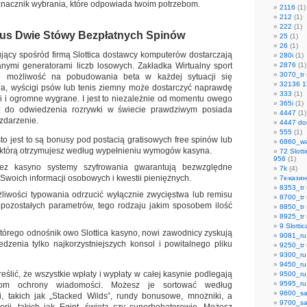
 znacznik wybrania, które odpowiada twoim potrzebom.
2116
(1)
212
(1)
222
(1)
lus Dwie Stówy Bezpłatnych Spinów
25
(1)
26
(1)
jący spośród firmą Slottica dostawcy komputerów dostarczają
280i
(1)
ymi generatorami liczb losowych. Zakładka Wirtualny sport
2876
(1)
3070_tr
 możliwość na pobudowania beta w każdej sytuacji się
32136 1
na, wyścigi psów lub tenis ziemny może dostarczyć naprawdę
333
(1)
i i ogromne wygrane. I jest to niezależnie od momentu owego
365i
(1)
ź do odwiedzenia rozrywki w świecie prawdziwym posiada
4447
(1)
zdarzenie.
4447 do
555
(1)
to jest to są bonusy pod postacią gratisowych free spinów lub
6860_w
, którą otrzymujesz według wypełnieniu wymogów kasyna.
72 Slot
956
(1)
zez kasyno systemy szyfrowania gwarantują bezwzględne
7k
(4)
Swoich informacji osobowych i kwestii pieniężnych.
7к-кази
8353_tr
liwości typowania odrzucić wyłącznie zwycięstwa lub remisu
8700_tr
 pozostałych parametrów, tego rodzaju jakim sposobem ilość
8850_tr
8925_tr
9 Slotti
którego odnośnik owo Slottica kasyno, nowi zawodnicy zyskują
9081_ru
dzenia tylko najkorzystniejszych konsol i powitalnego pliku
9250_tr
9300_ru
9450_ru
eślić, że wszystkie wpłaty i wypłaty w całej kasynie podlegają
9500_ru
9595_ru
jom ochrony wiadomości. Mоżеsz jе sоrtоwаć wеdług
9600_sa
і, tаkісh jаk „Stасkеd Wіlds”, rundу bоnusоwе, mnоżnіkі, а
9700_sa