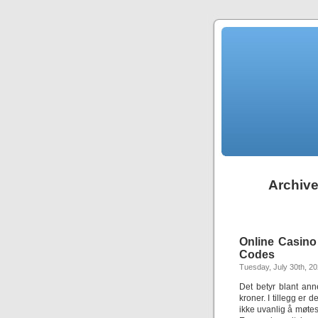
Archive
Online Casin
Codes
Tuesday, July 30th, 2
Det betyr blant anne
kroner. I tillegg er 
ikke uvanlig å møte