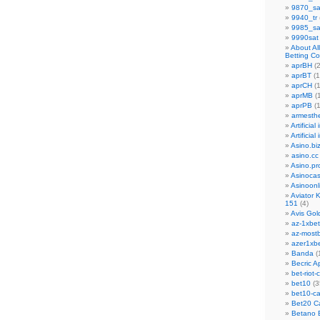
9870_sa
9940_tr
9985_sa
9990sat
About Al
Betting C
aprBH
(2
aprBT
(1
aprCH
(1
aprMB
(1
aprPB
(1
armesth
Artificial
Artificial
Asino.bi
asino.cc
Asino.pr
Asinoca
Asinoon
Aviator 
151
(4)
Avis Go
az-1xbet
az-most
azer1xb
Banda
(
Becric A
bet-riot
bet10
(3
bet10-ca
Bet20 C
Betano 