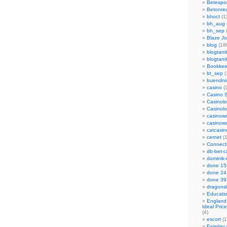
Betespor
Betonre
bhoct
(1
bh_aug
bh_sep
(
Blaze J
blog
(18
blogtanit
blogtani
Bookkee
bt_sep
(
buendni
casino
(3
Casino S
Casinolo
Casinol
casinowo
casinowo
catcasin
cernet
(1
Connecti
db-bet-c
dominik-
done 15
done 2
done 39
dragonsl
Educati
England
Ideal Pric
(4)
escort
(1
Fairplay