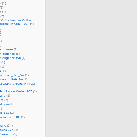
t
(1)
(1)
t
(1)
(2)
l Of Us Mostbet Online
ompany In Asia – 297
(4)
)
)
)
)
)
eaterwien
(1)
 intelligence
(1)
 intelligence (AI)
(1)
z
(1)
(1)
o
(1)
sino.com_Jan_5w
(1)
line.net_Feb_1w
(1)
Kz Скачать Версии Игры –
lden Panda Casino 287
(3)
.org
(1)
bet
(2)
et.com
(1)
1)
pp 132
(1)
-casino.de – DE
(1)
5)
sino
(24)
asino 376
(1)
Baixar 33
(3)