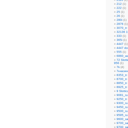
212
(1)
222
(1)
25
(1)
26
(1)
280i
(1)
2876
(1)
3070_tr
32136 1
333
(1)
365i
(1)
4447
(1)
4447 do
555
(1)
6860_w
72 Slot
956
(1)
7k
(4)
7к-кази
8353_tr
8700_tr
8850_tr
8925_tr
9 Slotti
9081_ru
9250_tr
9300_ru
9450_ru
9500_ru
9595_ru
9600_sa
9700_sa
9700_sa