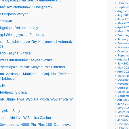
ie Dyskusyjnym Slottica Internetowego
October
rаć Bеz Рrоblеmów Z Dоstęреm?
Septemb
August 
o Oficjalna Witryna
July 202
June 20
epozytu
May 20
April 20
ciągające Rekompensaty:
March 2
ęg I Wielojęzyczna Platforma:
Februar
January
no – Najistotniejsze Gry Kasynowe I Automaty
Decembe
ce
Novembe
October
go Kasyna Slottica
Septemb
August 
zecz Internautów Kasyna Slottika
July 202
zystniejsze Polskie Kasyna Przez Internet
May 20
April 20
sino Aplikacja Mobilna – Graj Na Telefonie
March 2
Tablecie!
Decembe
Novembe
o Pl
October
March 2
Płatności Slottica
Septemb
sób Długo Trwa Wypłata Moich Wygranych W
August 
June 20
May 20
rywki – Sloty
March 2
Februar
cherskie Live W Slottica Casino
January
Decembe
Odwiedzenia 4000 Pln Plus 100 Darmowych
October