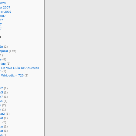
2020
r 2007
er 2007
2007
07
07
07
s
бр
(2)
убрики
(176)
1)
y
(8)
 tige
(1)
t En Vivo Guía De Apuestas
0
(1)
 Wikipedia – 720
(2)
t2
(1)
t5
(1)
t7
(1)
wa
(1)
t
(2)
t
(1)
at2
(1)
at
(1)
u
(2)
at
(1)
at
(1)
wa
(1)