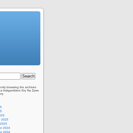
ently browsing the archives
tica Askgamblers Gry Na Żywo
ry.
25
25
025
y 2025
 2025
r 2024
r 2024