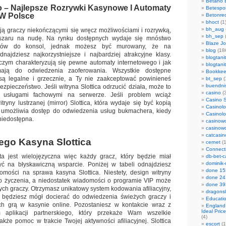
Betano 
no – Najlepsze Rozrywki Kasynowe I Automaty
Betespor
 W Polsce
Betonre
bhoct
(1
bh_aug
ją graczy niekończącymi się wręcz możliwościami i rozrywką,
bh_sep
(
obszaru na nudę. Na rynku dostępnych wydaje się mnóstwo
Blaze J
atów do konsol, jednak możesz być murowany, że na
blog
(18
najdziesz najkorzystniejsze i najbardziej atrakcyjne klasy.
blogtanit
 czym charakteryzują się pewne automaty internetowego i jak
blogtani
mają do odwiedzenia zaoferowania. Wszystkie dostępne
Bookkee
ą legalne i grzecznie, a Ty nie zaakceptować powinieneś
bt_sep
(
buendni
ezpieczeństwo. Jeśli witryna Slottica odrzucić działa, może to
casino
(3
usługami fachowymi na serwerze. Jeśli problem wciąż
Casino S
tryny lustrzanej (mirror) Slottica, która wydaje się być kopią
Casinolo
i umożliwia dostęp do odwiedzenia usług bukmachera, kiedy
Casinol
 niedostępna.
casinowo
casinowo
catcasin
ego Kasyna Slottica
cernet
(1
Connecti
 jest wielojęzyczna więc każdy gracz, który będzie miał
db-bet-c
dominik-
yć na błyskawiczną wsparcie. Poniżej w tabeli odnajdziesz
done 15
omości na sprawa kasyna Slottica. Niestety, design witryny
done 2
o życzenia, a niedostatek wiadomości o programie VIP może
done 39
ych graczy. Otrzymasz unikatowy system kodowania afiliacyjny,
dragonsl
będziesz mógł docierać do odwiedzenia świeżych graczy i
Educati
h grą w kasynie online. Pozostaniesz w kontakcie wraz z
England
Ideal Pric
aplikacji partnerskiego, który przekaże Wam wszelkie
(4)
kże pomoc w trakcie Twojej aktywności afiliacyjnej. Slottica
escort
(1