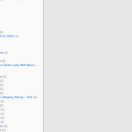
(1)
5.01.2025
(1)
ne
(1)
a
(1)
tica Demo Lady Wolf Moon –
но
(1)
(1)
(1)
(1)
(2)
ca Oficjalną Stronę – 942
(4)
(1)
(2)
(1)
(1)
(1)
(1)
t2
(1)
t
(1)