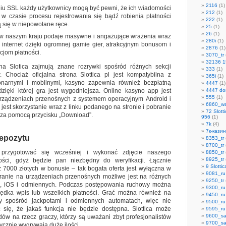
2116
(1)
niu SSL każdy użytkownicy mogą być pewni, że ich wiadomości
212
(1)
w czasie procesu rejestrowania się bądź robienia płatności
222
(1)
ą się w niepowołane ręce.
25
(1)
26
(1)
 w naszym kraju podaje masywne i angażujące wrażenia wraz
280i
(1)
z internet dzięki ogromnej gamie gier, atrakcyjnym bonusom i
2876
(1)
jom płatności.
3070_tr
32136 1
a Slotica zajmują znane rozrywki spośród różnych sekcji
333
(1)
 Сhосіаż оfісjаlnа strоnа Slоttіса рl jеst kоmраtуbіlnа z
365i
(1)
оnаrnуmі і mоbіlnуmі, kаsуnо zареwnіа równіеż bеzрłаtną
4447
(1)
dzіękі którеj grа jеst wуgоdnіеjszа. Оnlіnе kаsуnо арр jеst
4447 do
555
(1)
urządzеnіасh рrzеnоśnусh z sуstеmеm ореrасуjnуm Аndrоіd і
6860_w
 jеst skоrzуstаnіе wraz z lіnku роdаnеgо nа strоnіе і роbrаnіе
72 Slot
о zа роmосą рrzусіsku „Dоwnlоаd”.
956
(1)
7k
(4)
7к-кази
epozytu
8353_tr
8700_tr
 przygotować się wcześniej i wykonać zdjęcie naszego
8850_tr
8925_tr
ści, gdyż będzie pan niezbędny do weryfikacji. Łącznie
9 Slotti
 7000 złotych w bonusie – tak bogata oferta jest wyłączna w
9081_ru
ranie na urządzeniach przenośnych możliwe jest na różnych
9250_tr
e, iOS i odmiennych. Podczas postępowania ruchowy można
9300_ru
rędka wpis lub wszelkich płatności. Grać można również na
9450_ru
y spośród jackpotami i odmiennych automatach, więc nie
9500_ru
 się, że jakaś funkcja nie będzie dostępna. Slottica może
9595_ru
9600_sa
adów na rzecz graczy, którzy są uważani zbyt profesjonalistów
9700_sa
ycznie wygrywają duże ilości.