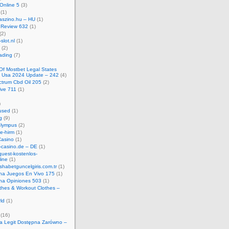
 Online 5
(3)
(1)
kaszino.hu – HU
(1)
 Review 632
(1)
(2)
-slot.nl
(1)
(2)
ading
(7)
t Of Mostbet Legal States
e Usa 2024 Update – 242
(4)
ctrum Cbd Oil 205
(2)
ive 711
(1)
)
used
(1)
g
(9)
olympus
(2)
e-hirm
(1)
asino
(1)
-casino.de – DE
(1)
uest-kostenlos-
line
(1)
habetguncelgiris.com.tr
(1)
na Juegos En Vivo 175
(1)
na Opiniones 503
(1)
thes & Workout Clothes –
rld
(1)
(16)
ica Legit Dostępna Zarówno –