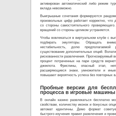
активирован автоматический либо режим тур
вклада невозможно.
Выигрышные сочетания формируются рандомн
произвольных цифр работает корректно, что 
со стороны самостоятельного проверяющего.
вращений со стороны целиком устраняется.
Чтобы вовлекаться в виртуальном клубе с вы
подбирать эмуляторы. Обращать вним
нестабильность, долю предполагаемой
существование дополнительных опций. Волати
рискованности развлечения. Прогнозируемый во
процент потраченных на пари средств верне
джекпота. Фриспины, опасный этап, неп
расширяющиеся знаки, умножители и иные
повышают вероятность успеха без повторных в
Пробные версии для беспл
процесса в игровые машины
В онлайн казино развлекаться бесплатно мо
свойствам, количеству иконок и бонусных опц
автомат идентичны. Демо формат советуе
быстрого изучения правил развлечения и пров