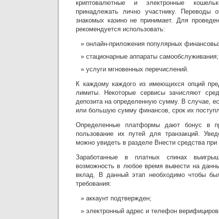
криптовалютные и электронные кошель
принадлежать лично участнику. Переводы о
знакомых казино не принимает. Для проведе
рекомендуется использовать:
онлайн-приложения популярных финансовы
стационарные аппараты самообслуживания;
услуги мгновенных перечислений.
К каждому каждого из имеющихся опций пре
лимиты. Некоторые сервисы зачисляют сред
депозита на определенную сумму. В случае, е
или большую сумму финансов, срок их поступл
Определенные платформы дают бонус в пр
пользование их путей для транзакций. Увед
можно увидеть в разделе Внести средства при
Заработанные в платных спинах выигрыш
возможность в любое время вывести на данны
вклад. В данный этап необходимо чтобы бы
требования:
аккаунт подтвержден;
электронный адрес и телефон верифициров