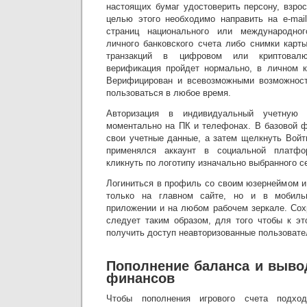
настоящих бумаг удостоверить персону, взро
целью этого необходимо направить на e-mai
страниц национального или международног
личного банковского счета либо снимки карт
транзакций в цифровом или криптовал
верификация пройдет нормально, в личном к
Верифицирован и всевозможными возможност
пользоваться в любое время.
Авторизация в индивидуальный учетную 
моментально на ПК и телефонах. В базовой 
свои учетные данные, а затем щелкнуть Войт
применялся аккаунт в социальной платфо
кликнуть по логотипу изначально выбранного с
Логиниться в профиль со своим юзернеймом и
только на главном сайте, но и в мобильн
приложении и на любом рабочем зеркале. Сох
следует таким образом, для того чтобы к э
получить доступ неавторизованные пользовате
Пополнение баланса и выво
финансов
Чтобы пополнения игрового счета подход