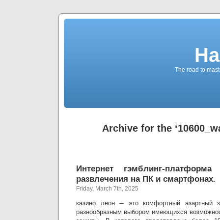
Ha
The road to maste
Archive for the ‘10600_w
Интернет гэмблинг-платформ
развлечения на ПК и смартфонах.
Friday, March 7th, 2025
казино леон ─ это комфортный азартный з
разнообразным выбором имеющихся возможнос