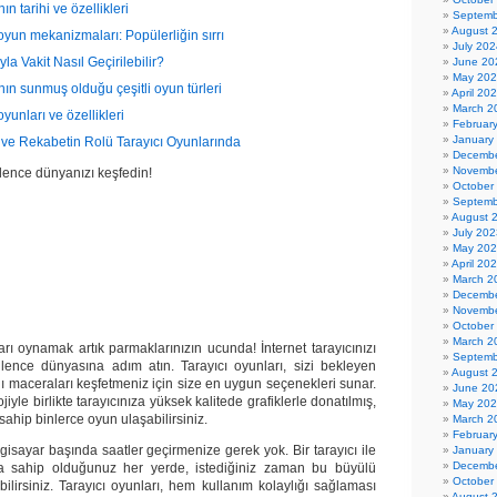
ın tarihi ve özellikleri
Septemb
August 
oyun mekanizmaları: Popülerliğin sırrı
July 202
yla Vakit Nasıl Geçirilebilir?
June 20
May 20
nın sunmuş olduğu çeşitli oyun türleri
April 20
March 2
oyunları ve özellikleri
Februar
January
 ve Rekabetin Rolü Tarayıcı Oyunlarında
Decembe
Novembe
ğlence dünyanızı keşfedin!
October
Septemb
August 
July 202
May 20
yıcı Oyunları –
April 20
ence Dünyanızı
March 2
Keşfedin
Decembe
Novembe
October
March 2
rı oynamak artık parmaklarınızın ucunda! İnternet tarayıcınızı
Septemb
lence dünyasına adım atın. Tarayıcı oyunları, sizi bekleyen
August 
ı maceraları keşfetmeniz için size en uygun seçenekleri sunar.
June 20
jiyle birlikte tarayıcınıza yüksek kalitede grafiklerle donatılmış,
May 20
 sahip binlerce oyun ulaşabilirsiniz.
March 2
Februar
lgisayar başında saatler geçirmenize gerek yok. Bir tarayıcı ile
January
Decembe
ına sahip olduğunuz her yerde, istediğiniz zaman bu büyülü
October
ilirsiniz. Tarayıcı oyunları, hem kullanım kolaylığı sağlaması
August 