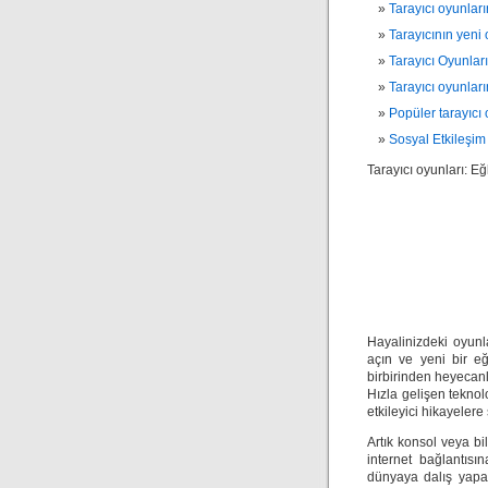
Tarayıcı oyunların
Tarayıcının yeni 
Tarayıcı Oyunları
Tarayıcı oyunları
Popüler tarayıcı 
Sosyal Etkileşim
Tarayıcı oyunları: E
Tara
Eğl
Hayalinizdeki oyunla
açın ve yeni bir eğ
birbirinden heyecanl
Hızla gelişen teknolo
etkileyici hikayelere
Artık konsol veya bi
internet bağlantıs
dünyaya dalış yapab