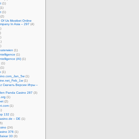
t
(1)
(1)
t
(1)
(2)
l Of Us Mostbet Online
ompany In Asia – 297
(4)
)
)
)
)
)
eaterwien
(1)
 intelligence
(1)
 intelligence (AI)
(1)
z
(1)
(1)
o
(1)
sino.com_Jan_5w
(1)
line.net_Feb_1w
(1)
Kz Скачать Версии Игры –
lden Panda Casino 287
(3)
.org
(1)
bet
(2)
et.com
(1)
1)
pp 132
(1)
-casino.de – DE
(1)
5)
sino
(24)
asino 376
(1)
Baixar 33
(3)