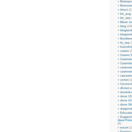
Betespor
Betonre
bhoct
(1
bh_aug
bh_sep
(
Blaze J
blog
(18
blogtanit
blogtani
Bookkee
bt_sep
(
buendni
casino
(3
Casino S
Casinolo
Casinol
casinowo
casinowo
catcasin
cernet
(1
Connecti
db-bet-c
dominik-
done 15
done 2
done 39
dragonsl
Educati
England
Ideal Pric
(4)
escort
(1
Fairplay