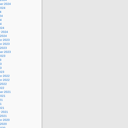
er 2024
2024
4
24
24
24
024
y 2024
 2024
r 2023
r 2023
 2023
er 2023
2023
3
23
23
023
r 2022
r 2022
 2022
022
er 2021
2021
21
21
021
y 2021
 2021
r 2020
 2020
2020