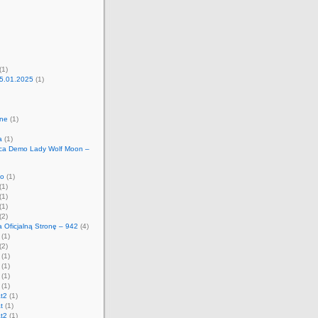
(1)
5.01.2025
(1)
ne
(1)
a
(1)
tica Demo Lady Wolf Moon –
но
(1)
(1)
(1)
(1)
(2)
ca Oficjalną Stronę – 942
(4)
(1)
(2)
(1)
(1)
(1)
(1)
t2
(1)
t
(1)
t2
(1)