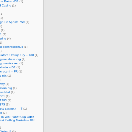
te Entrar 433
(1)
d Casino
(1)
)
(1)
1)
ogo De Aposta 759
(1)
6)
(1)
t1
(2)
ping
(4)
1)
sgegenrassismus
(1)
)
lottica Oferuje Gry – 130
(4)
ginaustralia.org
(1)
ogowaniea.net
(1)
lfy.de – DE
(1)
naco.fr – FR
(1)
o-mix
(1)
)
vity
(1)
asino.org
(1)
markl.at
(1)
381
(1)
41283
(1)
375
(1)
ots-casino.it – IT
(1)
on
(2)
 To Win Planet Cup Odds
es & Betting Markets – 943
)
 Online 5
(3)