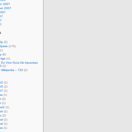
r 2007
er 2007
2007
07
07
07
s
бр
(2)
убрики
(176)
1)
y
(8)
 tige
(1)
t En Vivo Guía De Apuestas
0
(1)
 Wikipedia – 720
(2)
t2
(1)
t5
(1)
t7
(1)
wa
(1)
t
(2)
t
(1)
at2
(1)
at
(1)
u
(2)
at
(1)
at
(1)
wa
(1)
)