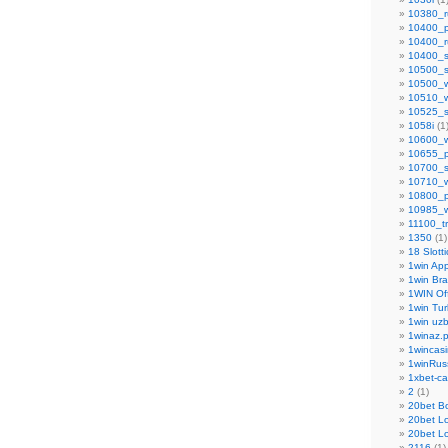
10380_r
10400_
10400_r
10400_s
10500_s
10500_
10510_
10525_s
1058i
(1
10600_
10655_p
10700_s
10710_
10800_p
10985_
11100_tr
1350
(1)
18 Slott
1win Ap
1win Bra
1WIN Off
1win Tur
1win uzb
1winaz.p
1wincasi
1winRus
1xbet-ca
2
(1)
20bet B
20bet L
20bet L
2116
(1)