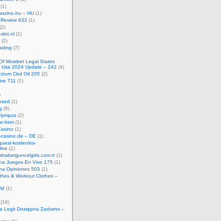
(1)
kaszino.hu – HU
(1)
 Review 632
(1)
(2)
-slot.nl
(1)
(2)
ading
(7)
t Of Mostbet Legal States
e Usa 2024 Update – 242
(4)
ctrum Cbd Oil 205
(2)
ive 711
(1)
)
used
(1)
g
(9)
olympus
(2)
e-hirm
(1)
asino
(1)
-casino.de – DE
(1)
uest-kostenlos-
line
(1)
habetguncelgiris.com.tr
(1)
na Juegos En Vivo 175
(1)
na Opiniones 503
(1)
thes & Workout Clothes –
rld
(1)
(16)
ica Legit Dostępna Zarówno –