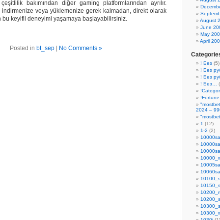
eşitlilik bakımından diğer gaming platformlarından ayrılır.
Decembe
m indirmenize veya yüklemenize gerek kalmadan, direkt olarak
Septemb
n bu keyifli deneyimi yaşamaya başlayabilirsiniz.
August 
June 20
May 20
April 20
Posted in
bt_sep
|
No Comments »
Categorie
! Без
(5)
! Без ру
! Без р
! Без…
(
!Categor
!Fortune
"mostbe
2024 – 99
"mostbet
1
(12)
1-2
(2)
10000sa
10000sa
10000sa
10000_
10005sa
10060sa
10100_s
10150_s
10200_r
10200_s
10300_s
10300_
1030i
(1