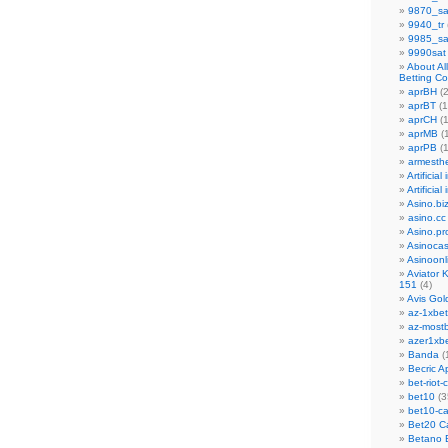
9870_sa
9940_tr
9985_sa
9990sat
About Al
Betting C
aprBH
(2
aprBT
(1
aprCH
(1
aprMB
(1
aprPB
(1
armesth
Artificial
Artificial
Asino.bi
asino.cc
Asino.pr
Asinoca
Asinoon
Aviator 
151
(4)
Avis Go
az-1xbet
az-most
azer1xb
Banda
(
Becric A
bet-riot
bet10
(3
bet10-ca
Bet20 C
Betano 