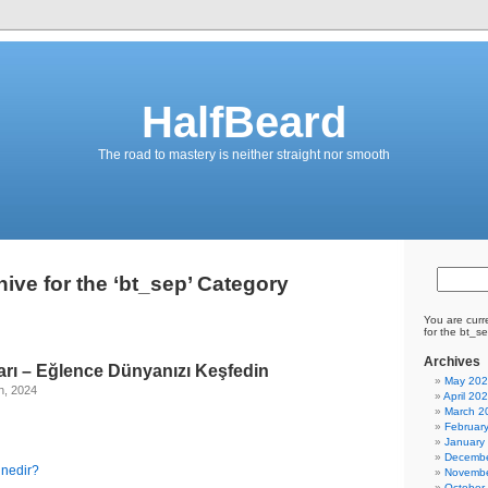
HalfBeard
The road to mastery is neither straight nor smooth
ive for the ‘bt_sep’ Category
You are curr
for the bt_s
Archives
arı – Eğlence Dünyanızı Keşfedin
May 20
h, 2024
April 20
March 2
Februar
January
Decembe
 nedir?
Novembe
October