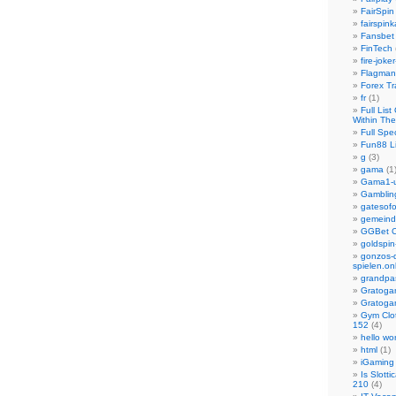
FairSpin
fairspin
Fansbet
FinTech
fire-joker
Flagman
Forex Tr
fr
(1)
Full Lis
Within Th
Full Spe
Fun88 L
g
(3)
gama
(1
Gama1-
Gamblin
gatesof
gemeind
GGBet C
goldspin
gonzos-q
spielen.on
grandpas
Gratoga
Gratoga
Gym Clo
152
(4)
hello wo
html
(1)
iGaming
Is Slott
210
(4)