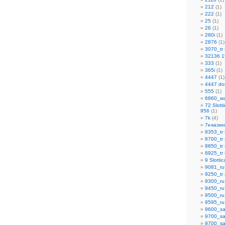
212
(1)
222
(1)
25
(1)
26
(1)
280i
(1)
2876
(1)
3070_tr
32136 1
333
(1)
365i
(1)
4447
(1)
4447 do
555
(1)
6860_w
72 Slot
956
(1)
7k
(4)
7к-кази
8353_tr
8700_tr
8850_tr
8925_tr
9 Slotti
9081_ru
9250_tr
9300_ru
9450_ru
9500_ru
9595_ru
9600_sa
9700_sa
9700_sa