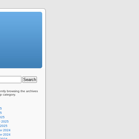
ently browsing the archives
ep category.
25
25
025
y 2025
 2025
r 2024
r 2024
 2024