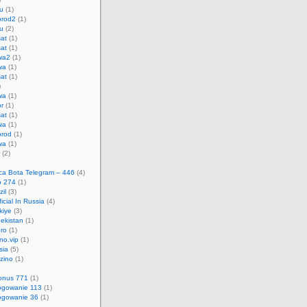
u
(1)
prod2
(1)
u
(2)
at
(1)
at
(1)
wa2
(1)
wa
(1)
at
(1)
)
wa
(1)
r
(1)
at
(1)
wa
(1)
rod
(1)
wa
(1)
(2)
ica Bota Telegram – 446
(4)
p 274
(1)
zil
(3)
icial In Russia
(4)
kiye
(3)
ekistan
(1)
ro
(1)
no.vip
(1)
sia
(5)
zino
(1)
onus 771
(1)
ogowanie 113
(1)
ogowanie 36
(1)