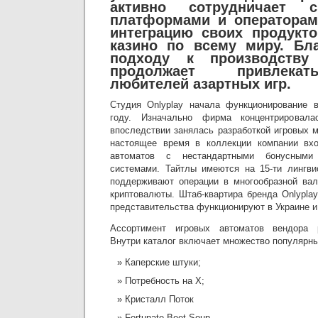
активно сотрудничает 
платформами и операторам
интеграцию своих продукт
казино по всему миру. Бл
подходу к производству 
продолжает привлека
любителей азартных игр.
Студия Onlyplay начала функционирование 
году. Изначально фирма концентрировал
впоследствии занялась разработкой игровых 
настоящее время в коллекции компании вх
автоматов с нестандартными бонусным
системами. Тайтлы имеются на 15-ти лингви
поддерживают операции в многообразной вал
криптовалюты. Штаб-квартира бренда Onlypla
представительства функционируют в Украине и
Ассортимент игровых автоматов вендора р
Внутри каталог включает множество популярны
Каперские штуки;
Потребность на X;
Кристалл Поток
Fortunate Beet Soup.