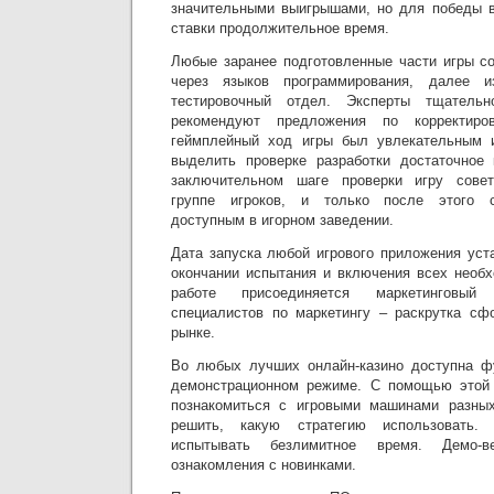
значительными выигрышами, но для победы в
ставки продолжительное время.
Любые заранее подготовленные части игры с
через языков программирования, далее и
тестировочный отдел. Эксперты тщатель
рекомендуют предложения по корректиро
геймплейный ход игры был увлекательным 
выделить проверке разработки достаточное 
заключительном шаге проверки игру совет
группе игроков, и только после этого с
доступным в игорном заведении.
Дата запуска любой игрового приложения уст
окончании испытания и включения всех необх
работе присоединяется маркетинговый
специалистов по маркетингу – раскрутка сф
рынке.
Во любых лучших онлайн-казино доступна фу
демонстрационном режиме. С помощью этой
познакомиться с игровыми машинами разных
решить, какую стратегию использовать.
испытывать безлимитное время. Демо-
ознакомления с новинками.