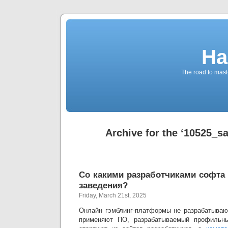
Ha
The road to maste
Archive for the ‘10525_sa
Со какими разработчиками софта
заведения?
Friday, March 21st, 2025
Онлайн гэмблинг-платформы не разрабатываю
применяют ПО, разрабатываемый профильн