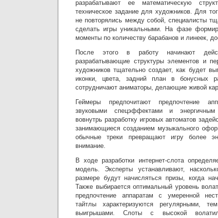
разрабатывают ее математическую струк
техническое задание для художников. Для то
не повторялись между собой, специалисты тщ
сделать игры уникальными. На фазе формир
моменты по количеству барабанов и линеек, д
После этого в работу начинают дейст
разрабатывающие структуры элементов и пер
художников тщательно создает, как будет вы
иконки, цвета, задний план в бонусных р
сотрудничают аниматоры, делающие живой кар
Геймеры предпочитают предпочтение ап
звуковыми спецэффектами и энергичным 
вовнутрь разработку игровых автоматов заде
занимающиеся созданием музыкального офор
обычные треки превращают игру более эн
внимание.
В ходе разработки интернет-слота определя
модель. Эксперты устанавливают, насколь
размере будут начисляться призы, когда на
Также выбирается оптимальный уровень волат
предпочтение аппаратам с умеренной нест
тайтлы характеризуются регулярными, т
выигрышами. Слоты с высокой волатил