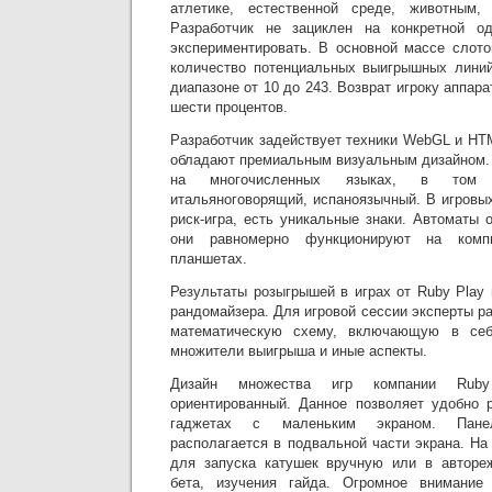
атлетике, естественной среде, животным,
Разработчик не зациклен на конкретной о
экспериментировать. В основной массе слото
количество потенциальных выигрышных линий
диапазоне от 10 до 243. Возврат игроку аппар
шести процентов.
Разработчик задействует техники WebGL и HT
обладают премиальным визуальным дизайном. 
на многочисленных языках, в том ч
итальяноговорящий, испаноязычный. В игровы
риск-игра, есть уникальные знаки. Автоматы 
они равномерно функционируют на комп
планшетах.
Результаты розыгрышей в играх от Ruby Play
рандомайзера. Для игровой сессии эксперты 
математическую схему, включающую в себя
множители выигрыша и иные аспекты.
Дизайн множества игр компании Rub
ориентированный. Данное позволяет удобно 
гаджетах с маленьким экраном. Пане
располагается в подвальной части экрана. На
для запуска катушек вручную или в автореж
бета, изучения гайда. Огромное внимание