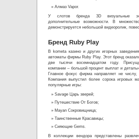
Алмаз Vapor.
У слотов бренда 3D визуальные эфф
дополнительные возможности. В множество
демонстрируется небольшой видеоролик, повес
Бренд Ruby Play
В kometa казино и других игорных заведени
автоматы фирмы Ruby Play. Этот бренд оказа
две тысячи восемнадцатом году. Присущ
компании – большой процент выплат и деталь
Главное фокус фирма направляет не числу, 
Компания выпустил более сорока игровых ма
популярные игры:
Savage Царь зверей;
Путешествие От Богов;
Mayan Сокровищница;
Таинственные Красавицы;
Сияющие Gems.
В коллекции вендора представлены развлеч