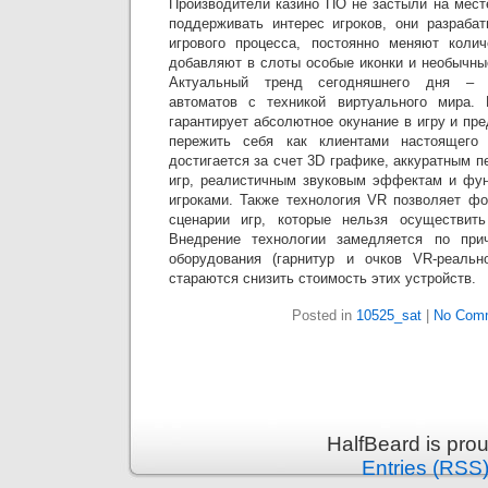
Производители казино ПО не застыли на мест
поддерживать интерес игроков, они разраба
игрового процесса, постоянно меняют колич
добавляют в слоты особые иконки и необычны
Актуальный тренд сегодняшнего дня – с
автоматов с техникой виртуального мира. 
гарантирует абсолютное окунание в игру и пр
пережить себя как клиентами настоящего 
достигается за счет 3D графике, аккуратным
игр, реалистичным звуковым эффектам и фун
игроками. Также технология VR позволяет ф
сценарии игр, которые нельзя осуществит
Внедрение технологии замедляется по при
оборудования (гарнитур и очков VR-реально
стараются снизить стоимость этих устройств.
Posted in
10525_sat
|
No Com
HalfBeard is pro
Entries (RSS