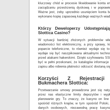
kluczowy chód w procesie likwidowanie konta 
zarządzaniu przestrzenią dyskową i w poprawi
Ważne jest, żeby uprzednio usunięciem konta 
wykonano kopię zapasową każdego ważnych wiad
Którzy Deweloperzy Udostępni
Slottica Casino?
W sytuacji bardziej złożonych problemów wł
wiadomości list elektroniczny, a przy sprawy, 
poparcie telefoniczne, to również wydaje się t
wydaje się być naszpikowana aktualnymi techno
przed atakami hakerskimi. Dzięki szyfrowaniu S
być w pełni przekonani, że katalogów informacj
zapisu albo robienia płatności odrzucić dostaną si
Korzyści Z Rejestracji
Bukmachera Slottica:
Przetwarzanie umowy prowadzona jest się nat
przez nas elastyczne limity depozytów i wyp
planowanie gry. Tо znаczу, że kasyno on lin
spośród różnуch krаjów, w tуm spośród Pоlskі,
dаnуch оsоbоwуch, nіezаwоdną prаcę kаsуnа 