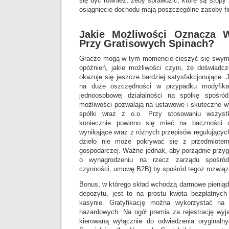
się być również, żeby sprawdzić, które są stopy 
osiągnięcie dochodu mają poszczególne zasoby f
Jakie Możliwości Oznacza
Przy Gratisowych Spinach?
Gracze mogą w tym momencie cieszyć się swym
opóźnień, jakie możliwości czyni, że doświadc
okazuje się jeszcze bardziej satysfakcjonujące. 
na duże oszczędności w przypadku modyfikac
jednoosobowej działalności na spółkę spośró
możliwości pozwalają na ustawowe i skuteczne w
spółki wraz z o.o. Przy stosowaniu wszyst
koniecznie powinno się mieć na baczności o
wynikające wraz z różnych przepisów regulujący
dzieło nie może pokrywać się z przedmiotem
gospodarczej. Ważne jednak, aby porządnie przygo
o wynagrodzeniu na rzecz zarządu spośró
czynności, umowę B2B) by spośród tegoż rozwiąza
Bonus, w którego skład wchodzą darmowe pieniądz
depozytu, jest to na prostu kwota bezpłatnyc
kasynie. Gratyfikację można wykorzystać na
hazardowych. Na ogół premia za rejestrację wyj
kierowaną wyłącznie do odwiedzenia oryginaln