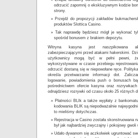
odrzucić zapomnij o ekskluzywnym kodzie bon
strony.
Przejdź do propozycji zakładów bukmachers
produktów Slottica Casino.
Tak naprawdę będziesz mógł je wykonać ty
spośród bonusem z brakiem depozytu.
Witryna kasyna jest naszpikowana aktu
zabezpieczającymi przed atakami hakerskimi. Dz
użytkownicy mogą być w pełni pewni, że
wykorzystywane w czasie przebiegu rejestrowania 
odrzucić dostaną się w niepowołane ręce. Polityk
określa przetwarzanie informacji dot. Zali
logowanie, powiadomienia push o bonusach b
pośrednictwem ofercie kasyna oraz rozrywkac
odnajdziesz rozrywki od czasu około 25 różnych d
Płatności BLIk a także wypłaty z bankomat
kodowania BLIK są niepodważalnie najwygodni
to mieliśmy dotychczas.
Rejestracja w Casino została skonstruowana n
był jak najbardziej zwyczajny i pokojowy gwoli
Udało dywanom się aczkolwiek ugruntować swo