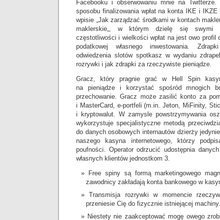
Facebooku i obserwowaniu mnie na Twitterze. 
sposobu finalizowania wpłat na konta IKE i IKZ
wpisie „Jak zarządzać środkami w kontach makle
maklerskie„, w którym dzielę się swymi 
częstotliwości i wielkości wpłat na jest owo profil
podatkowej własnego inwestowania. Zdrap
odwiedzenia slotów spotkasz w wydaniu zdrape
rozrywki i jak zdrapki za rzeczywiste pieniądze.
Gracz, który pragnie grać w Hell Spin kas
na pieniądze i korzystać spośród mnogich b
przechowanie. Gracz może zasilić konto za pom
i MasterCard, e-portfeli (m.in. Jeton, MiFinity, S
i kryptowalut. W zamysle powstrzymywania os
wykorzystuje specjalistyczne metodą przeciwdzi
do danych osobowych internautów dzierży jedyni
naszego kasyna internetowego, którzy podpi
poufności. Operator odrzucić udostępnia dany
własnych klientów jednostkom 3.
Free spiny są formą marketingowego magn
zawodnicy zakładają konta bankowego w kasyn
Transmisja rozrywki w momencie rzeczyw
przeniesie Cię do fizycznie istniejącej machiny
Niestety nie zaakceptować mogę owego zrob