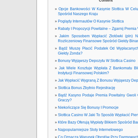
Content
Opcje Bankowości W Kasynie Slottica W Celu
Spośród Naszego Kraju
Poglądy Internautów O Kasynie Slottica
Rabaty I Propozycji Powitalne – Zgarnij Premia 
Jakim Sposobem Wypłacić Złotówki (pln) 
Rozliczeniowy Finansowe Spośród Giełdy Bina
Bądź Muszę Płacić Podatek Od Wypłacanyc
Giełdy Zonda?
Bonusy Wyjąwszy Depozytu W Slottica Casino
Jak Wiele Kosztuje Wypłata Z Bankomatu B
Instytucji Finansowej Polskim?
Jak Wypłacić Wygraną Z Bonusu Wyjąwszy Dep
Slottica Bonus Zbytnio Rejestrację
Bądź Kasyno Podaje Premia Powitalny Gwoli 
Graczy?
Niekończące Się Bonusy I Promocje
Slottica Casino W Jaki To Sposób Wypłacić Pie
Które Bazy Oferują Wypłaty Blikiem Spośród B
Najpopularniejsze Sloty Internetowego
Co Oznacza Warunek Obrotów Przy Darmowyc