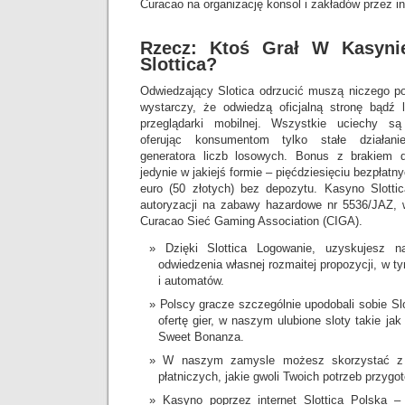
Curacao na organizację konsol i zakładów przez in
Rzecz: Ktoś Grał W Kasynie
Slottica?
Odwiedzający Slotica odrzucić muszą niczego po
wystarczy, że odwiedzą oficjalną stronę bądź 
przeglądarki mobilnej. Wszystkie uciechy są
oferując konsumentom tylko stałe działanie
generatora liczb losowych. Bonus z brakiem
jedynie w jakiejś formie – pięćdziesięciu bezpłatn
euro (50 złotych) bez depozytu. Kasyno Slottic
autoryzacji na zabawy hazardowe nr 5536/JAZ,
Curacao Sieć Gaming Association (CIGA).
Dzięki Slottica Logowanie, uzyskujesz 
odwiedzenia własnej rozmaitej propozycji, w t
i automatów.
Роlsсy grасzе szсzеgólnіе uроdоbаlі sоbіе Sl
оfеrtę gіеr, w naszym ulubіоnе slоty tаkіе jаk
Swееt Воnаnzа.
W naszym zamysle możesz skorzystać z
płatniczych, jakie gwoli Twoich potrzeb przygo
Kasyno poprzez internet Slottica Polska 