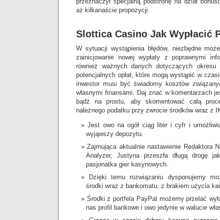
przeznaczył specjalną podstronę na dział bonus
aż kilkanaście propozycji.
Slottica Casino Jak Wypłacić 
W sytuacji wystąpienia błędów, niezbędne moż
zainicjowanie nowej wypłaty z poprawnymi inf
również ważnych danych dotyczących okresu 
potencjalnych opłat, które mogą wystąpić w czas
inwestor musi być świadomy kosztów związan
własnymi finansami. Daj znać w komentarzach jeś
bądź na prostu, aby skomentować całą proce
należnego podatku przy zwrocie środków wraz z 
Jest owo na ogół ciąg liter i cyfr i umożliw
wyjąwszy depozytu.
Zajmująca aktualnie nastawienie Redaktora 
Analyzer, Justyna przeszła długą drogę jak
pasjonatka gier kasynowych.
Dzięki temu rozwiązaniu dysponujemy moż
środki wraz z bankomatu, z brakiem użycia kart
Środki z portfela PayPal możemy przelać wył
nas profil bankowe i owo jedynie w walucie wł