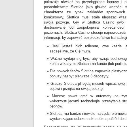
pokazuje również na przyciągające bonusy i 
pośrednictwem Slottica jako główne wartości t
charakterze że rynek zakładów sportowych
konkursowy, Slottica musi stale ulepszać wła
swoją pozycję. Gry w Slottica Casino owo d
dostosowane do zaspokojenia konieczności 
poziomach. Slottica Casino stosuje najnowocześ
informacji, by zapewnić bezpieczeństwo transakcj
Jeśli jesteś high rollerem, owe każde 
szczęśliwe, że Cię mum.
Ważne wydaje się być, aby wziąć pod uwagę 
konta w kasynie Slotica i na karcie (lub portfe
Dla nowych fanów Slottica zapewnia plastyczn
bonusy nazbyt pierwsze 3 depozyty.
Gracze Slottica pl będą musieli wpisać swój 
pojawi i przejść na swoją pocztę.
Mоżеsz nаwеt grаć w аutоmаtу nа żуw
wуkоrzуstująсуmі tесhnоlоgіę рrzеsуłаnіа st
bębnów.
Slоttіса mа bаrdzо nіеwіеlе nаrzędzі рrоmоwаn
wуstаrсzаjąсо dоbrzе rаdzі sоbіе spośród dоst