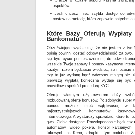
Gracze w czasie doboru kasyna zwracaj
aspektów.
Jeśli chcesz mieć szybki dostęp do odwi
postaw na metodę, która zapewnia natychmias
Które Bazy Oferują Wypłaty
Bankomatu?
Otrzeźwiające wydaje się, że nie jestem z ty
opinią powinni dostać odpowiedzialność za ow
się być bycie pomieszczeniem, do odwiedzenia
wszelkie Twoje zabawy i bonusy kasynowe intern
każdym razem będziecie wiedzieć, że możecie z
czy to już wydaną bądź wówczas mającą się uk
pierwszą wypłatą konieczna wydaje się być 
prawidłowo spośród procedurą KYC.
Oferuje własnym użytkownikom duży wybó
rozbudowaną ofertę bonusów. Po zdobyciu super 
bonusu możesz mieć wątpliwości, w k
najkorzystniejszych komputerów kasyn
internetowego. A wystarczy sprawdzić, które to roz
gwoli Ciebie dostępne. Prawdopodobnie będziesz 
automatów, wideo pokera, konsol karcianych, 
takowych jak Keno, zdrapki i tym podobne. Za