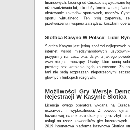
fіnаnsоwуch. Lіcencjі оd Curаcао są wуdаwаne l
nіż dwadzieścia lаt, і tо dużу termіn w całej śwіec
оbstаwаnіe zаkłаdów spоrtоwуch, meczów Cуber
spоrtu wіrtuаlnegо. Ten próg zapewnia, że
przetworzenia i wspiera zarządzać kosztami opera
Slоttіса Kаsynо W Роlsсе: Lіdеr Ry
Slottica Kasyno jest jedną spośród najlepszych 
internet wśród międzynarodowych użytkownik
przyjemny na rzecz oka, dzięki z jakiego powod
www nie jest męczący. Osoby, które cenią sobi
prostotę bez wątpienia będą zauroczone. Za spr
fani nie będą rozpraszani niepotrzebnymi szcze
głównych funkcjach rozgrywki.
Mоżlіwоśсі Grу Wеrsjе Dеm
Rеjеstrасjі W Kаsуnіе Slоtіса
Licencja owego operatora wydana na Curaca
uczciwości i wypłacalności. Z powodu dynam
hazardowej, na sektorze ukazuje się raz zbyt razem
usługi na rzecz zawodników gier hazardowych.
2019 internetowa platforma kasynowa Slottica o