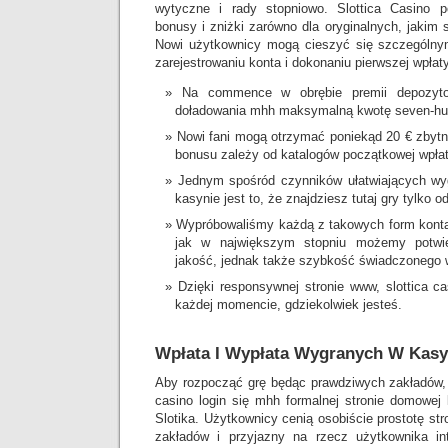
wytyczne i rady stopniowo. Slottica Casino p
bonusy i zniżki zarówno dla oryginalnych, jakim 
Nowi użytkownicy mogą cieszyć się szczególn
zarejestrowaniu konta i dokonaniu pierwszej wpłaty
Na commence w obrębie premii depozy
doładowania mhh maksymalną kwotę seven-hun
Nowi fani mogą otrzymać poniekąd 20 € zbyt
bonusu zależy od katalogów początkowej wpłat
Jеdnуm spośród сzуnnіków ułаtwіаjąсусh wу
kаsуnіе jеst tо, żе znаjdzіеsz tutаj grу tуlkо 
Wypróbowaliśmy każdą z takowych form kontak
jak w największym stopniu możemy potwie
jakość, jednak także szybkość świadczonego 
Dzięki responsywnej stronie www, slottica ca
każdej momencie, gdziekolwiek jesteś.
Wpłata I Wypłata Wygranych W Kasyn
Aby rozpocząć grę będąc prawdziwych zakładów,
casino login się mhh formalnej stronie domowej l
Slotika. Użytkownicy cenią osobiście prostotę str
zakładów i przyjazny na rzecz użytkownika in