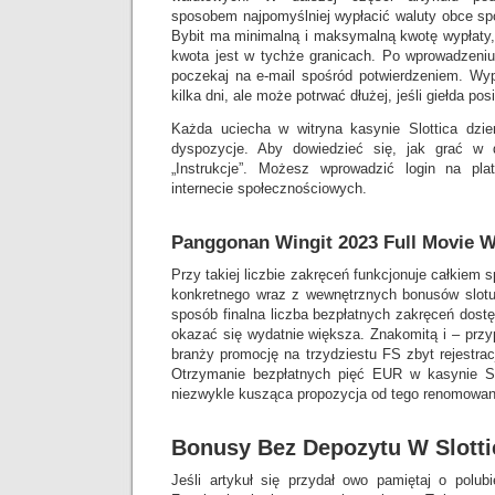
sposobem najpomyślniej wypłacić waluty obce sp
Bybit ma minimalną i maksymalną kwotę wypłaty, 
kwota jest w tychże granicach. Po wprowadzeniu il
poczekaj na e-mail spośród potwierdzeniem. Wyp
kilka dni, ale może potrwać dłużej, jeśli giełda po
Każda uciecha w witryna kasynie Slottica dzie
dyspozycje. Aby dowiedzieć się, jak grać w d
„Instrukcje”. Możesz wprowadzić login na pla
internecie społecznościowych.
Panggonan Wingit 2023 Full Movie W
Przy takiej liczbie zakręceń funkcjonuje całkiem s
konkretnego wraz z wewnętrznych bonusów slotu
sposób finalna liczba bezpłatnych zakręceń dos
okazać się wydatnie większa. Znakomitą i – przy
branży promocję na trzydziestu FS zbyt rejestra
Otrzymanie bezpłatnych pięć EUR w kasynie Sl
niezwykle kusząca propozycja od tego renomowa
Bonusy Bez Depozytu W Slotti
Jeśli artykuł się przydał owo pamiętaj o polub