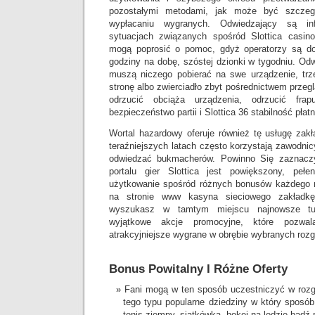
pozostałymi metodami, jak może być szczegó
wypłacaniu wygranych. Odwiedzający są in
sytuacjach związanych spośród Slottica casi
mogą poprosić o pomoc, gdyż operatorzy są do
godziny na dobę, szóstej dzionki w tygodniu. Odw
muszą niczego pobierać na swe urządzenie, trze
stronę albo zwierciadło zbyt pośrednictwem przegl
odrzucić obciąża urządzenia, odrzucić frap
bezpieczeństwo partii i Slottica 36 stabilność płatn
Wortal hazardowy oferuje również tę usługę zak
teraźniejszych latach często korzystają zawodnic
odwiedzać bukmacherów. Powinno Się zaznacz
portalu gier Slottica jest powiększony, pe
użytkowanie spośród różnych bonusów każdego 
na stronie www kasyna sieciowego zakładkę
wyszukasz w tamtym miejscu najnowsze tu
wyjątkowe akcje promocyjne, które pozwa
atrakcyjniejsze wygrane w obrębie wybranych roz
Bonus Powitalny I Różne Oferty
Fani mogą w ten sposób uczestniczyć w rozg
tego typu popularne dziedziny w który sposó
tenis ziemny, siatkówka, hokej na lodzie bądź 