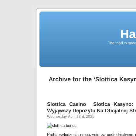
Ha
The road to maste
Archive for the ‘Slottica Kasy
Slottica Casino ️ Slotica Kasyno
Wyjąwszy Depozytu Na Oficjalnej S
Wednesday, April 23rd, 2025
Próba wyłudzenia propozycje za pośrednictwem r