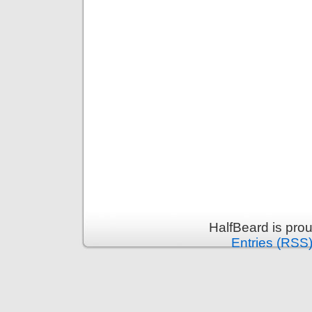
HalfBeard is pro
Entries (RSS