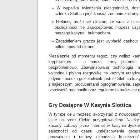
W wypadku twiedzenia niezgodności, dost
członka Slottica pięćdziesiąt zostanie zniżony.
Niekiedy może się okazać, że wraz z nie
okoliczności nie zaakceptować możesz uz
naszego kasyna i bukmachera.
Zagadnieniem gracza jest wypłacić cashout 
odleci spośród ekranu.
Niezależnie od momentu tegoż, czy wolisz karty
kryptowaluty – u naszej firmy płatności
bezproblemowo. Zaawansowana technologia mo
wygodną i płynną rozgrywkę na każdym urządze
jedynie chcesz i gdziekolwiek jesteś! Slottica ka
z najlepszymi producentami oprogramowania, zape
uczciwość mechaniki oraz regularne aktualizacje g
Gry Dostępne W Kasynie Slottica
W tymże celu możesz skorzystać z nowoczesny
jakie na rzecz Ciebie przygotowaliśmy. Należ
zasady zabawy przez internet w kasynie dysku
zależności od czasu umiejscowienia geogra
uprawnienie i ustawy oznaczają koniecznoś