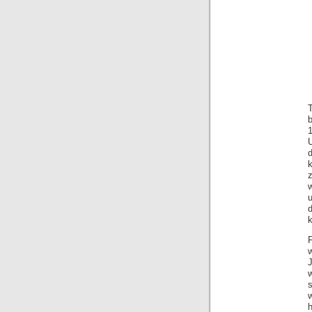
b
k
J