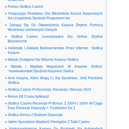
Pomoc Slottica Casino
Propozycja Powitalna Dla Miłośników Konsol Kasynowych
Na Urządzenia Spośród Programem Ios
Zaloguj Się Do Odwiedzenia Kasyna Zbytnio Pomocą
Wcześniej Udzielonych Danych
Slottica Casino Licencjowane Gry Online Zbytnio
Bezowocnie
Automaty I Zakłady Bukmacherskie Przez Internet : Slottica
Kasyno
Waluty Dostępne Na Witrynie Kasyna Slottica
Wpłata I Wypłata Wygranych W Kasynie Slotica”
“newlinekontakt Spośród Kasynem Slotica
Inne Kasyna, Które Mogą Ci Się Spodobać, Jeśli Polubiłeś
Slottica
Slottica Casino Pl Recenzja, Recenzje I Bonusy 2024
Bonus Od Czasu Aplikacji!
Slottica Casino Recenzje Pl Bonus【 200% I 100% W Ciągu
Dwa Pierwsze Depozyty + Trzydzieści Ds 】
Slottica Bonus Z Brakiem Depozytu
Jakim Sposobem Wypłacić Pieniądze Z Total Casino
Najkorzystniejsze Kasyno Do Rozrywki Na Automatach