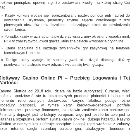
możliwe pieniądze, upewnij się, że obstawiasz kwotę, na której stratę Cię
tać.
Każdy konkurs wydaje się reprezentowany nazbyt pomocą puli nagród do
odwiedzenia uzyskania, pieniędzy zbytnio zajęcie określonego z trzy
pierwszych obszarów oraz licznikiem, odliczającym okres do odwiedzenia
swoim końca.
Ponadto, każdy wraz z automatów dzierży wraz z góry określony współczynnik
RTP, to znaczy zwrotu gwoli gracza, który znajdziecie w wsparcia gry online.
Oferta specjalna dla każdego zwolenników gry kasynowej na telefonie
komórkowym i tablecie!
Design strony wydaje się subtelny gwoli oka, dzięki dlaczego dłuższy
przebywanie na stronie www odrzucić wydaje się być męczący.
Slottyway Casino Online Pl – Przebieg Logowania I Tej
Wartości
Kasyno Slottica od 2018 roku działa na bazie autoryzacji Curacao, więc
możesz spodziewać się tu bezpiecznych procedur płatności i habgier od
momentu renomowanych dostawców. Kasyno Slottica podaje różne
procedury płatności, w tymże karty kredytowe/debetowe, portfele
elektroniczne i przelewy finansowe, jak ułatwia zasilenie konta bankowego.
inimalny depozyt jest to kolejny european, więc jest jest to be able jest to
najtańsza przepustka perform świata kasyn on-line i dużego hazardu. Kasyno
Slottica w naszym kraju oferuje porządne i angażujące wrażenia z zabawy
przez internet dzięki szerokiej palecie gier, atrakcyjnym bonusom i