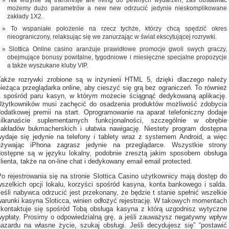
możemy dużo parametrów a new new odrzucić jedynie nieskomplikowane
zakłady 1X2.
To wspaniałe położenie na rzecz tychże, którzy chcą spędzić okres
nieograniczony, relaksując się we zanurzając w świat ekscytującej rozrywki.
Slottica Online casino aranżuje prawidłowe promocje gwoli swych graczy,
obejmujące bonusy powitalne, tygodniowe i miesięczne specjalne propozycje
a także wyszukane kluby VIP.
Także rozrywki zrobione są w inżynierii HTML 5, dzięki dlaczego należy
ieżąca przeglądarka online, aby cieszyć się grą bez ograniczeń. To również
1 spośród paru kasyn, w którym możecie ściągnąć dedykowaną aplikację.
Użytkowników musi zachęcić do osadzenia produktów możliwość zdobycia
dodatkowej premii na start. Oprogramowanie na aparat telefoniczny dodaje
kilkanaście suplementarnych funkcjonalności, szczególnie w obrębie
zakładów bukmacherskich i ułatwia nawigację. Niestety program dostępna
wydaje się jedynie na telefony i tablety wraz z systemem Android, a więc
używając iPhona zagrasz jedynie na przeglądarce. Wszystkie strony
dostępne są w języku lokalny, podobnie zresztą jakim sposobem obsługa
lienta, także na on-line chat i dedykowany email email protected.
Po rejestrowania się na stronie Slottica Casino użytkownicy mają dostęp do
wszelkich opcji lokalu, korzyści spośród kasyna, konta bankowego i salda.
eśli nabywca odrzucić jest przekonany, że będzie t stanie spełnić wszelkie
warunki kasyna Sloticca, winien odłożyć rejestrację. W takowych momentach
skontaktuje się spośród Tobą obsługa kasyna z którą uzgodnisz wytyczne
wypłaty. Prosimy o odpowiedzialną grę, a jeśli zauważysz negatywny wpływ
hazardu na własne życie, szukaj obsługi. Jeśli decydujesz się” “postawić