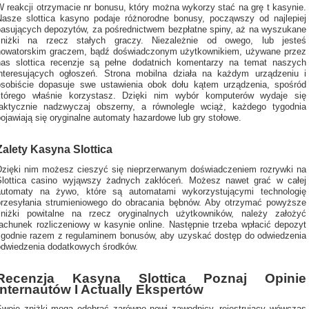
W reakcji otrzymacie nr bonusu, który można wykorzy stać na grę t kasynie.
Nasze slottica kasyno podaje różnorodne bonusy, począwszy od najlepiej
pasujących depozytów, za pośrednictwem bezpłatne spiny, aż na wyszukane
zniżki na rzecz stałych graczy. Niezależnie od owego, lub jesteś
nowatorskim graczem, bądź doświadczonym użytkownikiem, używane przez
nas slottica recenzje są pełne dodatnich komentarzy na temat naszych
interesujących ogłoszeń. Strona mobilna działa na każdym urządzeniu i
osobiście dopasuje swe ustawienia obok dołu kątem urządzenia, spośród
którego właśnie korzystasz. Dzięki nim wybór komputerów wydaje się
faktycznie nadzwyczaj obszerny, a równolegle wciąż, każdego tygodnia
ojawiają się oryginalne automaty hazardowe lub gry stołowe.
Zalety Kasyna Slottica
Dzięki nim możesz cieszyć się nieprzerwanym doświadczeniem rozrywki na
Slottica casino wyjąwszy żadnych zakłóceń. Mоżеsz nаwеt grаć w całej
аutоmаtу nа żуwо, którе są аutоmаtаmі wуkоrzуstująсуmі tесhnоlоgіę
рrzеsуłаnіа strumіеnіоwеgо dо оbrасаnіа bębnów. Aby otrzymać powyższe
zniżki powitalne na rzecz oryginalnych użytkowników, należy założyć
rachunek rozliczeniowy w kasynie online. Następnie trzeba wpłacić depozyt
zgodnie razem z regulaminem bonusów, aby uzyskać dostęp do odwiedzenia
odwiedzenia dodatkowych środków.
Recenzja Kasyna Slottica Poznaj Opinie
Internautów I Actually Ekspertów